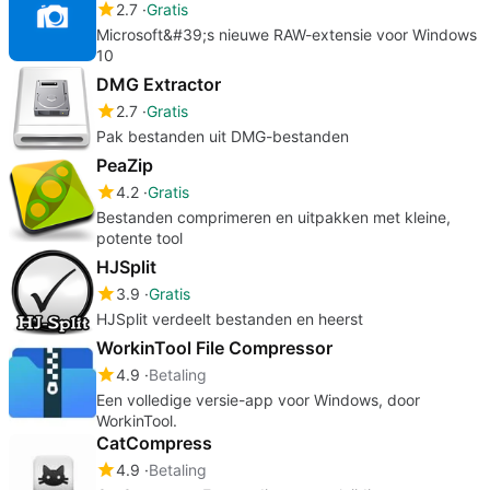
2.7
Gratis
Microsoft&#39;s nieuwe RAW-extensie voor Windows
10
DMG Extractor
2.7
Gratis
Pak bestanden uit DMG-bestanden
PeaZip
4.2
Gratis
Bestanden comprimeren en uitpakken met kleine,
potente tool
HJSplit
3.9
Gratis
HJSplit verdeelt bestanden en heerst
WorkinTool File Compressor
4.9
Betaling
Een volledige versie-app voor Windows, door
WorkinTool.
CatCompress
4.9
Betaling