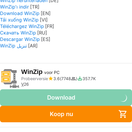
WinZip herunterladen
WinZip'ı indir
Download WinZip
Tải xuống WinZip
Téléchargez WinZip
Скачать WinZip
Descargar WinZip
WinZip تنزيل
WinZip
voor PC
Probeerversie
3.6
7748
357.7K
V
26
Download
Koop nu