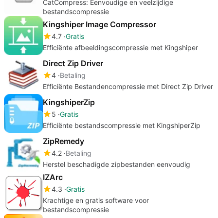
CatCompress: Eenvoudige en veelzijdige
bestandscompressie
Kingshiper Image Compressor
4.7
Gratis
Efficiënte afbeeldingscompressie met Kingshiper
Direct Zip Driver
4
Betaling
Efficiënte Bestandencompressie met Direct Zip Driver
KingshiperZip
5
Gratis
Efficiënte bestandscompressie met KingshiperZip
ZipRemedy
4.2
Betaling
Herstel beschadigde zipbestanden eenvoudig
IZArc
4.3
Gratis
Krachtige en gratis software voor
bestandscompressie