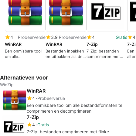
4
Probeerversie
3.9
Probeerversie
4
Gratis
4
WinRAR
WinRAR
7-Zip
7-Z
Een onmisbare tool
Bestanden inpakken
7-Zip: bestanden
Een 
om alle
en uitpakken als de
comprimeren met
alte
bestandsformaten te
beste (64-bit)
flinke
Winr
comprimeren en
ruimtebesparing
decomprimeren.
Alternatieven voor
WinZip
WinRAR
4
Probeerversie
Een onmisbare tool om alle bestandsformaten te
comprimeren en decomprimeren.
7-Zip
4
Gratis
7-Zip: bestanden comprimeren met flinke