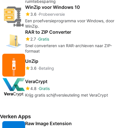
ruimtebesparing
WinZip voor Windows 10
3.6
Probeerversie
Een proefversieprogramma voor Windows, door
WinZip.
RAR to ZIP Converter
2.7
Gratis
Snel converteren van RAR-archieven naar ZIP-
formaat
UnZip
3.6
Betaling
VeraCrypt
4.8
Gratis
Krijg gratis schijfversleuteling met VeraCrypt
Verken Apps
Raw Image Extension