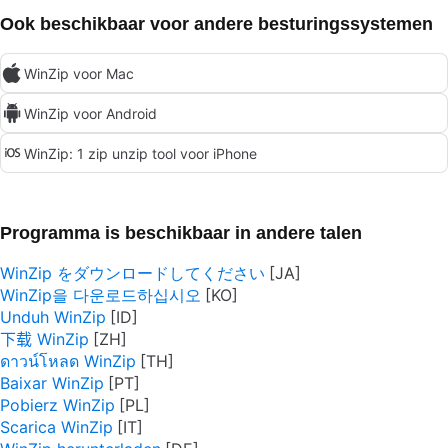
Ook beschikbaar voor andere besturingssystemen
WinZip voor Mac
WinZip voor Android
WinZip: 1 zip unzip tool voor iPhone
Programma is beschikbaar in andere talen
WinZip をダウンロードしてください
WinZip을 다운로드하십시오
Unduh WinZip
下载 WinZip
ดาวน์โหลด WinZip
Baixar WinZip
Pobierz WinZip
Scarica WinZip